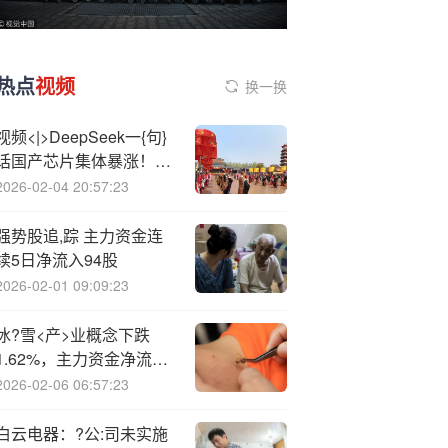
热点
视频
换一换
视频<|>DeepSeek一{句}
话国产芯片集体暴涨！寒
武纪盘中暴涨14% 半导体
2026-02-04 20:57:23
ETF半天涨近6% 背后的
UE8M0 FP8到底是啥？
强势股追,踪 主力资金连
续5日净流入94股
2026-02-01 09:09:23
冰?雪<产>业概念下跌
1.62%，主力资金净流出
40股
2026-02-06 06:57:23
白云电器：?公:司未实施