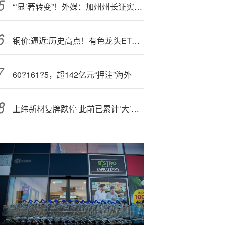
“‘显’著转变”！外媒：加州州长证实考虑参加2028年美国总统选举
铜价:逼近:历史高点！有色龙头ETF再迎多重利好催化！机构：铜金比历史低位，铜价或迎补涨行情
60?161?5，超142亿元“押注”海外
上纬新材复牌跌停 此前已累计‘大’涨近16—倍