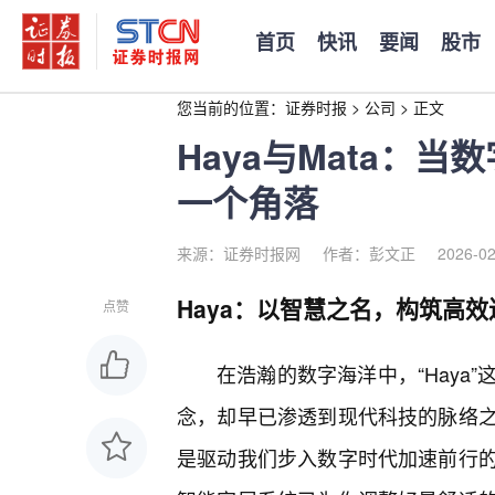
首页
快讯
要闻
股市
您当前的位置：
证券时报
>
公司
>
正文
Haya与Mata：
一个角落
来源：证券时报网
作者：彭文正
2026-02
Haya：以智慧之名，构筑高
点赞
在浩瀚的数字海洋中，“Haya
念，却早已渗透到现代科技的脉络
是驱动我们步入数字时代加速前行的