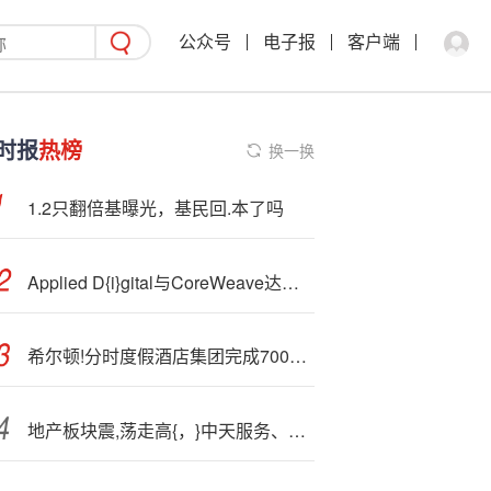
公众号
电子报
客户端
时报
热榜
换一换
1.2只翻倍基曝光，基民回.本了吗
Applied D{i}gital与CoreWeave达成110亿美元协议
希尔顿!分时度假酒店集团完成700万股二次发行定价
地产板块震,荡走高{，}中天服务、万通发展涨停