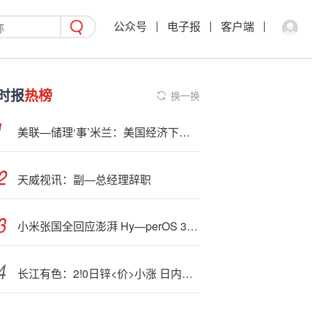
公众号
电子报
客户端
时报
热榜
换一换
美联—储理‘事’米兰：美国经济下行风险上升 应加快降息步伐
天威视讯：副—总经理辞职
小米张国全回应澎湃 Hy—perOS 3.0 Beta 版本能否本月推出：“不能说，很快”
长江有色：2!0日锌<价>小涨 日内交投表现僵持