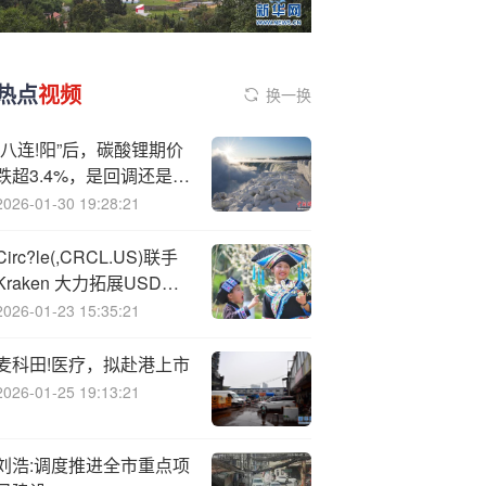
热点
视频
换一换
“八连!阳”后，碳酸锂期价
跌超3.4%，是回调还是反
转？
2026-01-30 19:28:21
Circ?le(,CRCL.US)联手
Kraken 大力拓展USDC
与欧元稳定币EURC版图
2026-01-23 15:35:21
麦科田!医疗，拟赴港上市
2026-01-25 19:13:21
刘浩:调度推进全市重点项