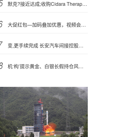
默克?接近达成;收购Cidara Therapeutics的交易
大促红包—加码叠加优惠，视频会员与云存储低价抢购
变,更手续完成 长安汽车间接控股股东正式变为“中国长安汽车”
机‘构’提示黄金、白银长假持仓风险 可能短期波动