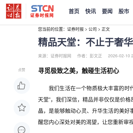
首页
快讯
要闻
股市
您当前的位置：
证券时报
>
公司
>
正文
精品天堂：不止于奢华
来源：证券时报网
作者：彭文正
2026-02-10 
寻觅极致之美，触碰生活初心
点赞
我们生活在一个物质极大丰富的时代
天堂”，我们深信，精品并非仅仅是价格
晶，是能够触动心灵、升华生活的美好
醒您内心深处对美的渴望，让您重新审