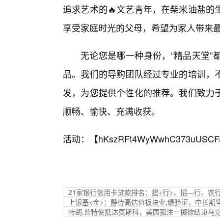
追求艺术的🔥文艺青年，在柴米油盐的
享受家庭时光的父母，希望为家人带来
无论您是哪一种身份，“精品天堂”
品。我们的导购团队经过专业的培训，
发，为您提供个性化的推荐。我们致力
顺畅、愉快、充满收获。
活动：【
hKszRFt4WyWwhC373uUSCF
21家银行信用卡贷款排名：建<行>、招—行、农
上银基<金>：静待高估值板块业;绩验证，中长期
特朗,普特使抵达莫斯科，美国孤注一掷欲结束乌